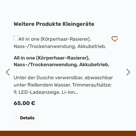
Produktgalerie überspringen
Weitere Produkte Kleingeräte
A
All in one (Körperhaar-Rasierer),
Al
Nass-/Trockenanwendung, Akkubetrieb,
E
Unter der Dusche verwendbar, abwaschbar
2
unter fließendem Wasser, Trimmeraufsätze:
A
R
2
9, LED-Ladeanzeige, Li-Ion
M
Akku, Nasenhaartrimmer-
d
Regulärer Preis:
65,00 €
AufsatzStromaufnahme LED-Ladeanzeige Li-
S
Ion Akku Betriebszeit bis zu 120
Ku
Details
MinutenLadezeit in Stunden: ca. 1Schnell-
V
Ladefunktion automatische
G
Spannungsanpassung 100/110-240