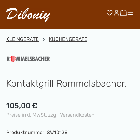
Zum Hauptinhalt springen
Du hast 0 
Waren
KLEINGERÄTE
KÜCHENGERÄTE
Kontaktgrill Rommelsbacher.
Regulärer Preis:
105,00 €
Preise inkl. MwSt. zzgl. Versandkosten
Produktnummer:
SW10128