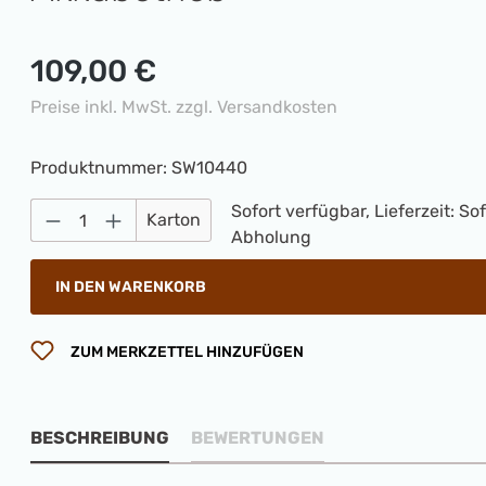
Regulärer Preis:
109,00 €
Preise inkl. MwSt. zzgl. Versandkosten
Produktnummer:
SW10440
Sofort verfügbar, Lieferzeit: So
Produkt Anzahl: Gib den gewünschten 
Karton
Abholung
IN DEN WARENKORB
ZUM MERKZETTEL HINZUFÜGEN
BESCHREIBUNG
BEWERTUNGEN