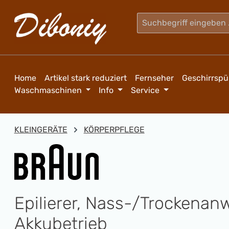
m Hauptinhalt springen
Zur Suche springen
Zur Hauptnavigation springen
Home
Artikel stark reduziert
Fernseher
Geschirrspü
Waschmaschinen
Info
Service
KLEINGERÄTE
KÖRPERPFLEGE
Epilierer, Nass-/Trockena
Akkubetrieb