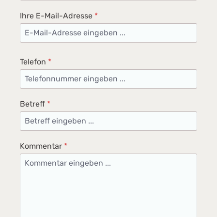
Verpackung Breite: 112 cm Höhe: 57 cm Tiefe:
Ihre E-Mail-Adresse
*
45 cm Gewicht: 42 kgDatenblatt download
Telefon
*
Betreff
*
Kommentar
*