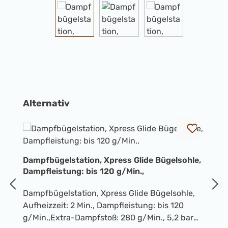
Produktgalerie überspringen
Alternativ
Dampfbügelstation, Xpress Glide Bügelsohle,
D
Dampfleistung: bis 120 g/Min.,
T
Dampfbügelstation, Xpress Glide Bügelsohle,
D
Aufheizzeit: 2 Min., Dampfleistung: bis 120
B
g/Min.,Extra-Dampfstoß: 280 g/Min., 5,2 bar
g