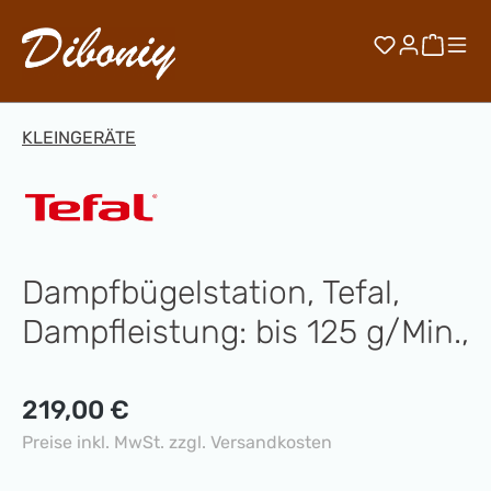
Zum Hauptinhalt springen
Du hast 0 
Waren
KLEINGERÄTE
Dampfbügelstation, Tefal,
Dampfleistung: bis 125 g/Min.,
Regulärer Preis:
219,00 €
Preise inkl. MwSt. zzgl. Versandkosten