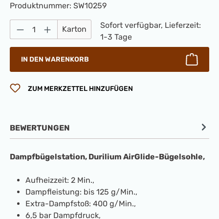
Produktnummer:
SW10259
Produkt Anzahl: Gib den gewünschten Wert 
Sofort verfügbar, Lieferzeit:
Karton
1-3 Tage
IN DEN WARENKORB
ZUM MERKZETTEL HINZUFÜGEN
BEWERTUNGEN
Dampfbügelstation, Durilium AirGlide-Bügelsohle,
Aufheizzeit: 2 Min.,
Dampfleistung: bis 125 g/Min.,
Extra-Dampfstoß: 400 g/Min.,
6,5 bar Dampfdruck,