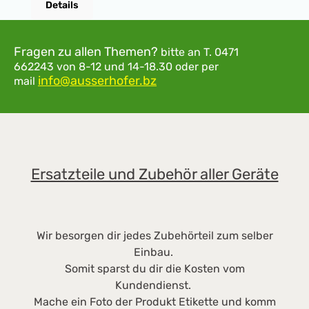
Details
kinderleicht.Bequeme Handhabung Auch
c
knifflige Wäschestücke wie Röcke oder
m
Oberhemden lassen sich problemlos
c
Fragen zu allen Themen?
bitte an
T. 0471
bügeln.Stopp-Funktion für maximale
662243
von 8-12 und 14-18.30
oder per
Sicherheit Geraten Finger unter die
info@ausserhofer.bz
mail
Fingerschutzleiste, stoppt der Motor und die
Bügelwange hebt sich.Bügelwange bei
Stromausfall manuell lösen Anpressdruck der
Walze per Hand lösen und die Wäsche einfach
herausnehmen.Viel Platz für frisch gebügelte
Ersatzteile und Zubehör aller Geräte
Wäsche Fängt Ihre Wäsche nach dem Bügeln
locker auf – ganz ohne Knitter.83 cm breite
Bügelwalze, variable Walzengeschwindigkeit
einstellbar in 5
Wir besorgen dir jedes Zubehörteil zum selber
Stufen, feuchtigkeitsaufnehmende
Einbau.
Walzenbewicklung, müheloses Bügeln von
Somit sparst du dir die Kosten vom
Tisch- oder Bettwäsche, Servietten,
Kundendienst.
Geschirrtüchern, zeitsparendes, bequemes
Mache ein Foto der Produkt Etikette und komm